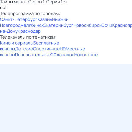
Тайны мозга. Сезон 1. Серия 1-я
null
Телепрограмма по городам:
Санкт-Петербург
Казань
Нижний
Новгород
Челябинск
Екатеринбург
Новосибирск
Сочи
Красноя
на-Дону
Краснодар
Телеканалы по тематикам:
Кино и сериалы
Бесплатные
каналы
Детские
Спортивные
HD
Местные
каналы
Познавательные
20 каналов
Новостные