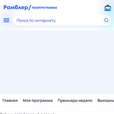
Поиск по интернету
Главная
Моя программа
Премьеры недели
Выходн