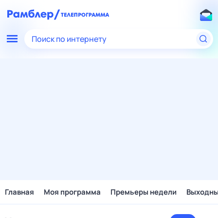
Поиск по интернету
Главная
Моя программа
Премьеры недели
Выходн