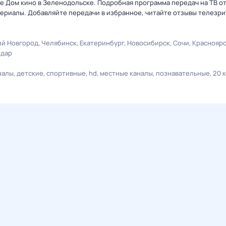
ле Дом кино в Зеленодольске. Подробная программа передач на ТВ о
ериалы. Добавляйте передачи в избранное, читайте отзывы телезри
й Новгород
Челябинск
Екатеринбург
Новосибирск
Сочи
Краснояр
одар
налы
детские
спортивные
hd
местные каналы
познавательные
20 