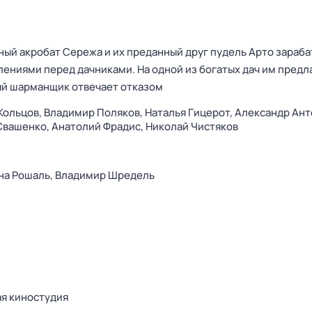
ый акробат Сережа и их преданный друг пудель Арто зараб
лениями перед дачниками. На одной из богатых дач им предл
ый шарманщик отвечает отказом
Кольцов,
Владимир Поляков,
Наталья Гицерот,
Александр Ант
Свашенко,
Анатолий Фрадис,
Николай Чистяков
на Рошаль,
Владимир Шредель
я киностудия