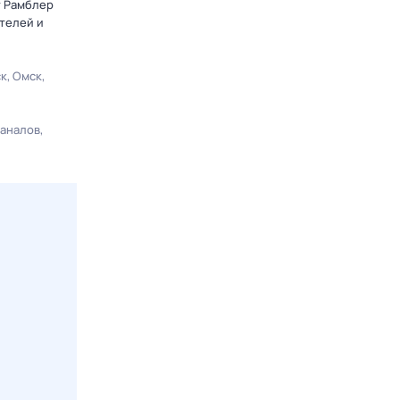
т Рамблер
телей и
ск
Омск
каналов