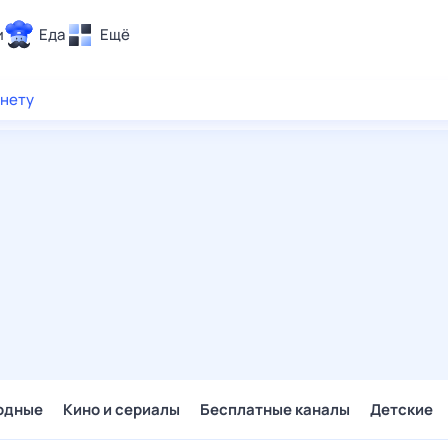
и
Еда
Ещё
Почта
рнету
ия и отдых
Поиск
Погода
ТВ-программа
и и тренды
 ситуации
 вместе
Помощь
одные
Кино и сериалы
Бесплатные каналы
Детские