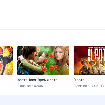
КостяНика. Время лета
9 рота
9 авг, вс в 02:05
9 авг, вс в 17:05
TV
Viju TV1000 русское