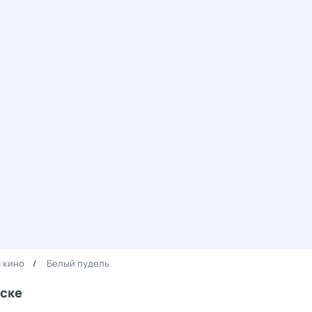
 кино
Белый пудель
ьске