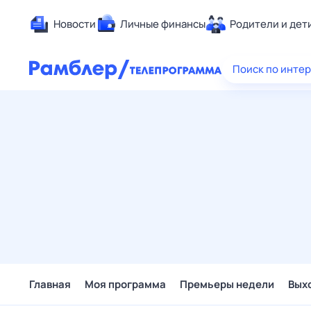
Новости
Личные финансы
Родители и дет
Здоровье
Поиск по инте
Развлечен
Дом и уют
Спорт
Карьера
Авто
Технологи
Жизненные
Сберегаем
Гороскопы
Главная
Моя программа
Премьеры недели
Вых