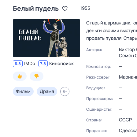
Белый пудель
1955
Старый шарманщик, юн
деньги своими выступ
продать пуделя. Стар
Виктор 
Актеры:
Семён 
IMDb
Кинопоиск
6.8
7.8
—
Композитор:
Мариан
Режиссеры:
—
Ведущие:
Фильм
Драма
6
+
—
Продюссеры:
—
Сценаристы:
СССР
Страна:
Одесска
Продакшн: