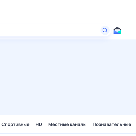
Спортивные
HD
Местные каналы
Познавательные