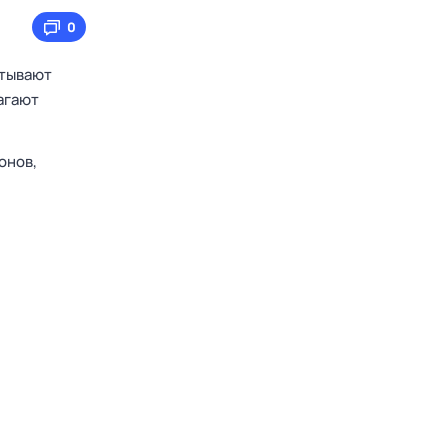
0
атывают
агают
онов,