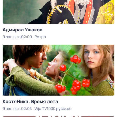
Адмирал Ушаков
9 авг, вс в 02:00
Ретро
КостяНика. Время лета
9 авг, вс в 02:05
Viju TV1000 русское