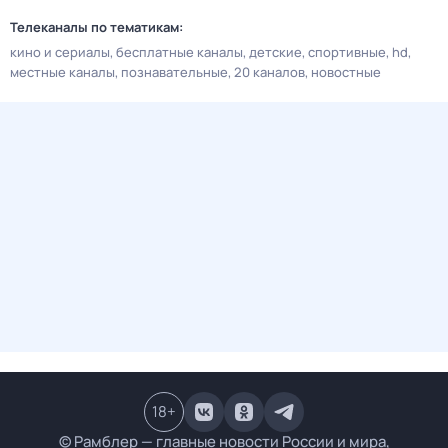
Телеканалы по тематикам:
кино и сериалы
бесплатные каналы
детские
спортивные
hd
местные каналы
познавательные
20 каналов
новостные
18
+
© Рамблер — главные новости России и мира,