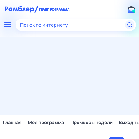
Поиск по интернету
Главная
Моя программа
Премьеры недели
Выходн