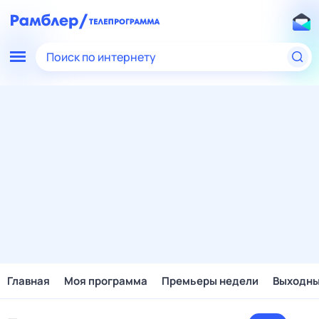
Поиск по интернету
Главная
Моя программа
Премьеры недели
Выходн