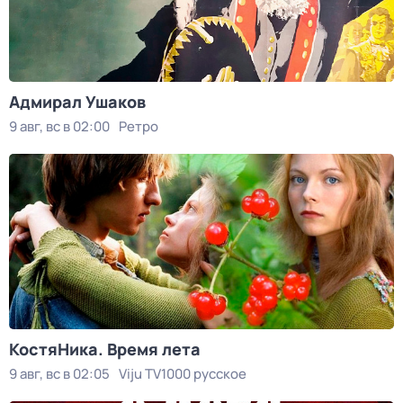
Адмирал Ушаков
9 авг, вс в 02:00
Ретро
КостяНика. Время лета
9 авг, вс в 02:05
Viju TV1000 русское