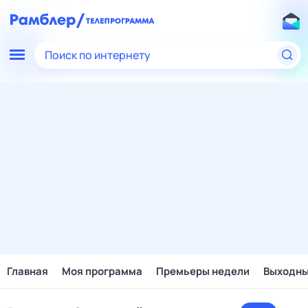
Поиск по интернету
Главная
Моя программа
Премьеры недели
Выходн