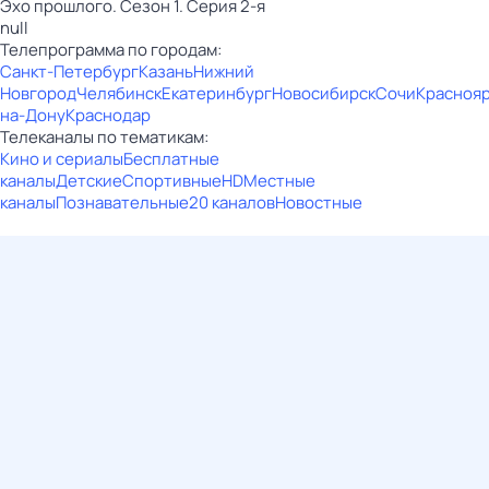
Эхо прошлого. Сезон 1. Серия 2-я
null
Телепрограмма по городам:
Санкт-Петербург
Казань
Нижний
Новгород
Челябинск
Екатеринбург
Новосибирск
Сочи
Красноя
на-Дону
Краснодар
Телеканалы по тематикам:
Кино и сериалы
Бесплатные
каналы
Детские
Спортивные
HD
Местные
каналы
Познавательные
20 каналов
Новостные