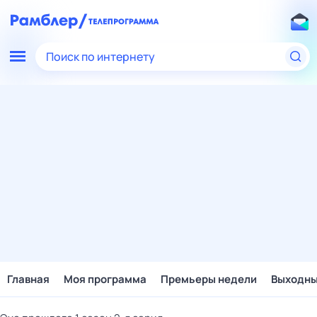
Поиск по интернету
Главная
Моя программа
Премьеры недели
Выходн