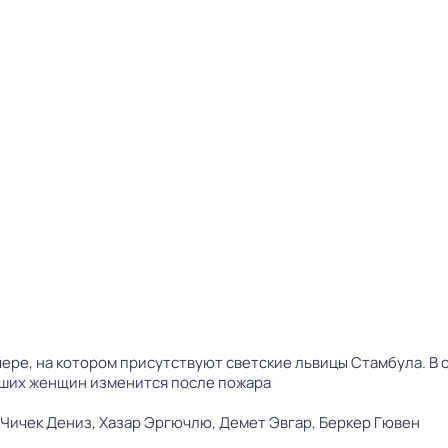
ре, на котором присутствуют светские львицы Стамбула. В 
ивших женщин изменится после пожара
 Чичек Дениз,
Хазар Эргючлю,
Демет Эвгар,
Беркер Гювен