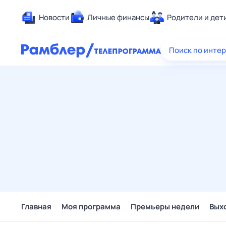
Новости
Личные финансы
Родители и дет
Здоровье
Поиск по инте
Развлечен
Дом и уют
Спорт
Карьера
Авто
Технологи
Жизненные
Сберегаем
Гороскопы
Главная
Моя программа
Премьеры недели
Вых