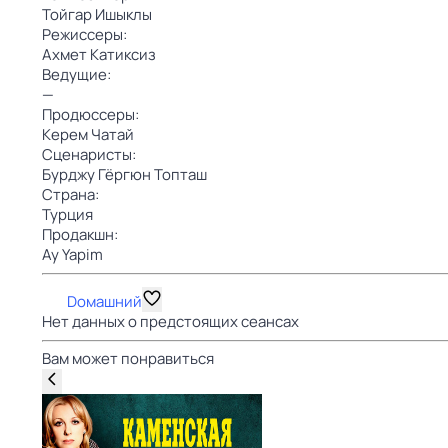
Тойгар Ишыклы
Режиссеры:
Ахмет Катиксиз
Ведущие:
—
Продюссеры:
Керем Чатай
Сценаристы:
Бурджу Гёргюн Топташ
Страна:
Турция
Продакшн:
Ay Yapim
Dомашний
Нет данных о предстоящих сеансах
Вам может понравиться