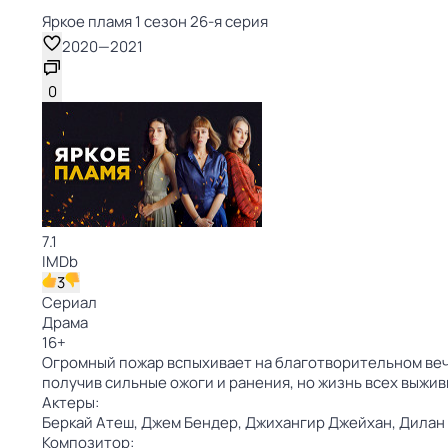
Яркое пламя 1 сезон 26-я серия
2020
—
2021
0
7.1
IMDb
3
Сериал
Драма
16
+
Огромный пожар вспыхивает на благотворительном вече
получив сильные ожоги и ранения, но жизнь всех выж
Актеры:
Беркай Атеш,
Джем Бендер,
Джихангир Джейхан,
Дилан
Композитор: