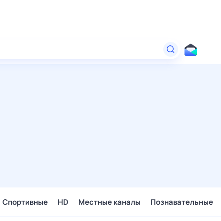
Спортивные
HD
Местные каналы
Познавательные