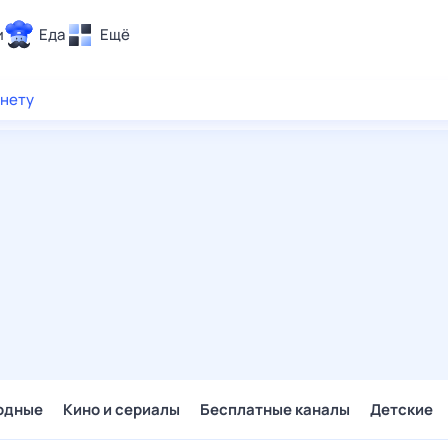
и
Еда
Ещё
Почта
рнету
ия и отдых
Поиск
Погода
ТВ-программа
и и тренды
 ситуации
 вместе
Помощь
одные
Кино и сериалы
Бесплатные каналы
Детские