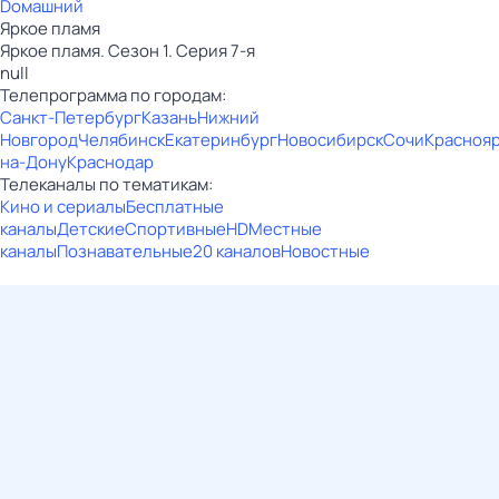
Dомашний
Яркое пламя
Яркое пламя. Сезон 1. Серия 7-я
null
Телепрограмма по городам:
Санкт-Петербург
Казань
Нижний
Новгород
Челябинск
Екатеринбург
Новосибирск
Сочи
Красноя
на-Дону
Краснодар
Телеканалы по тематикам:
Кино и сериалы
Бесплатные
каналы
Детские
Спортивные
HD
Местные
каналы
Познавательные
20 каналов
Новостные