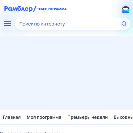
Поиск по интернету
Главная
Моя программа
Премьеры недели
Выходн