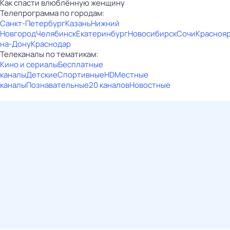
Как спасти влюблённую женщину
Телепрограмма по городам:
Санкт-Петербург
Казань
Нижний
Новгород
Челябинск
Екатеринбург
Новосибирск
Сочи
Красноя
на-Дону
Краснодар
Телеканалы по тематикам:
Кино и сериалы
Бесплатные
каналы
Детские
Спортивные
HD
Местные
каналы
Познавательные
20 каналов
Новостные