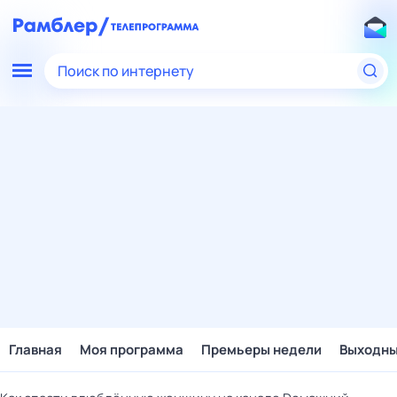
Поиск по интернету
Главная
Моя программа
Премьеры недели
Выходн