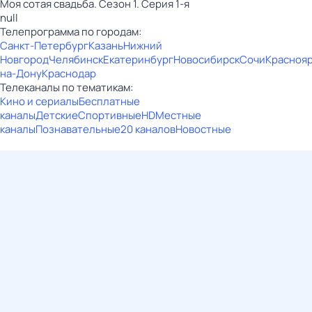
Моя сотая свадьба. Сезон 1. Серия 1-я
null
Телепрограмма по городам:
Санкт-Петербург
Казань
Нижний
Новгород
Челябинск
Екатеринбург
Новосибирск
Сочи
Красноя
на-Дону
Краснодар
Телеканалы по тематикам:
Кино и сериалы
Бесплатные
каналы
Детские
Спортивные
HD
Местные
каналы
Познавательные
20 каналов
Новостные