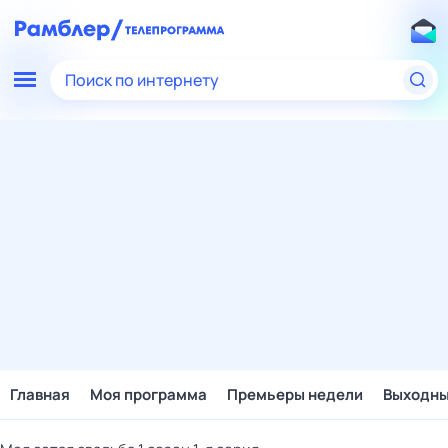
Поиск по интернету
Главная
Моя программа
Премьеры недели
Выходн