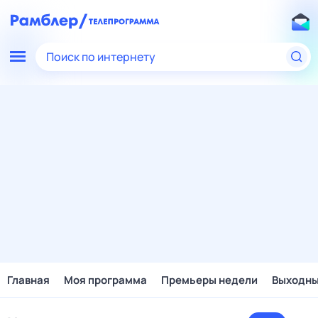
Поиск по интернету
Главная
Моя программа
Премьеры недели
Выходн