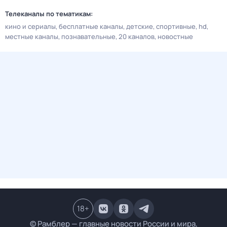
Телеканалы по тематикам:
кино и сериалы
бесплатные каналы
детские
спортивные
hd
местные каналы
познавательные
20 каналов
новостные
18
+
© Рамблер — главные новости России и мира,