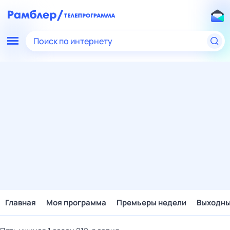
Поиск по интернету
Главная
Моя программа
Премьеры недели
Выходн