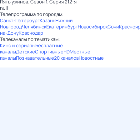
Пять yжинoв. Сезон 1. Серия 212-я
null
Телепрограмма по городам:
Санкт-Петербург
Казань
Нижний
Новгород
Челябинск
Екатеринбург
Новосибирск
Сочи
Красноя
на-Дону
Краснодар
Телеканалы по тематикам:
Кино и сериалы
Бесплатные
каналы
Детские
Спортивные
HD
Местные
каналы
Познавательные
20 каналов
Новостные