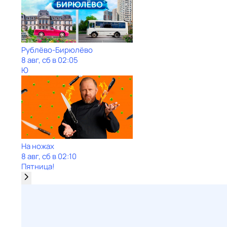
Рублёво-Бирюлёво
8 авг, сб в 02:05
Ю
На ножах
8 авг, сб в 02:10
Пятница!