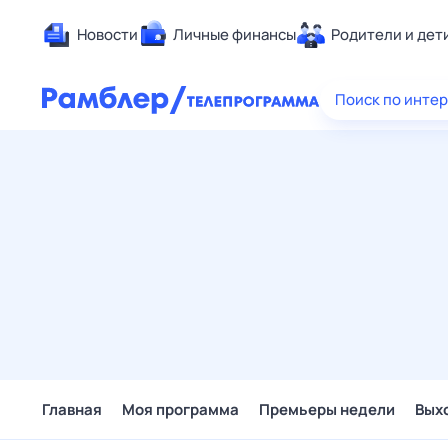
Новости
Личные финансы
Родители и дет
Здоровье
Поиск по инте
Развлечен
Дом и уют
Спорт
Карьера
Авто
Технологи
Жизненные
Сберегаем
Гороскопы
Главная
Моя программа
Премьеры недели
Вых