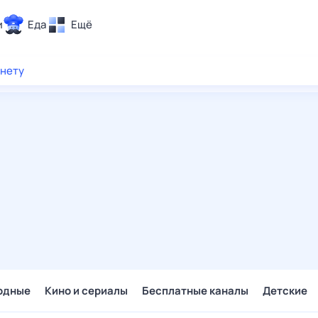
и
Еда
Ещё
Почта
рнету
ия и отдых
Поиск
Погода
ТВ-программа
и и тренды
 ситуации
 вместе
Помощь
одные
Кино и сериалы
Бесплатные каналы
Детские