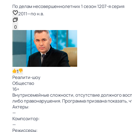
По делам несовершеннолетних 1 сезон 1207-я серия
2011
—
по н.в.
0
1
Реалити-шоу
Общество
16
+
Внутрисемейные сложности, отсутствие должного воспи
либо правонарушения. Программа призвана показать, чт
Актеры:
—
Композитор:
—
Режиссеры: