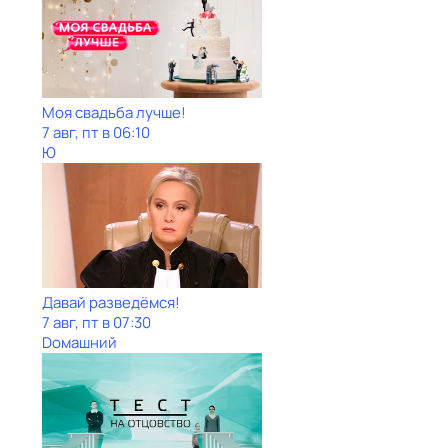
Моя свадьба лучше!
7 авг, пт в 06:10
Ю
Давай рaзвeдёмся!
7 авг, пт в 07:30
Dомашний