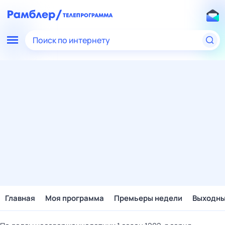
Поиск по интернету
Главная
Моя программа
Премьеры недели
Выходн