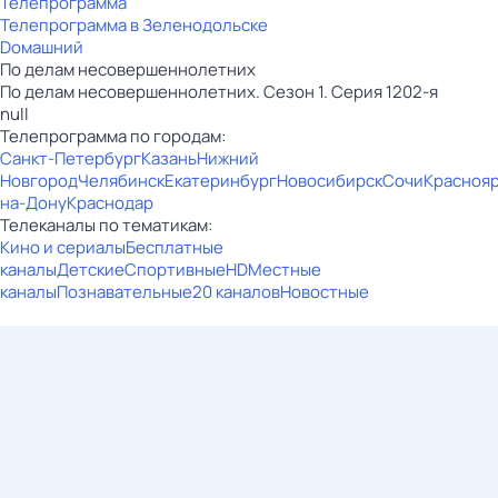
Телепрограмма
Телепрограмма в Зеленодольске
Dомашний
По делам несовершеннолетних
По делам несовершеннолетних. Сезон 1. Серия 1202-я
null
Телепрограмма по городам:
Санкт-Петербург
Казань
Нижний
Новгород
Челябинск
Екатеринбург
Новосибирск
Сочи
Красноя
на-Дону
Краснодар
Телеканалы по тематикам:
Кино и сериалы
Бесплатные
каналы
Детские
Спортивные
HD
Местные
каналы
Познавательные
20 каналов
Новостные