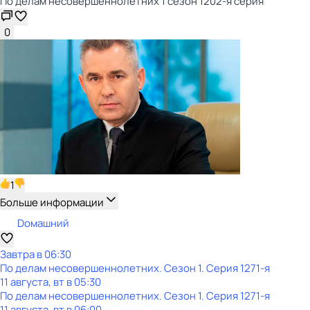
По делам несовершеннолетних 1 сезон 1202-я серия
0
1
Больше информации
Dомашний
Завтра в 06:30
По делам несовершеннолетних
. Сезон 1
. Серия 1271-я
11 августа, вт в 05:30
По делам несовершеннолетних
. Сезон 1
. Серия 1271-я
11 августа, вт в 06:00