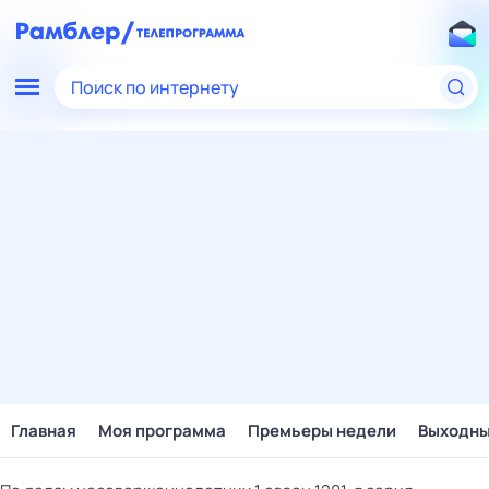
Поиск по интернету
Главная
Моя программа
Премьеры недели
Выходн