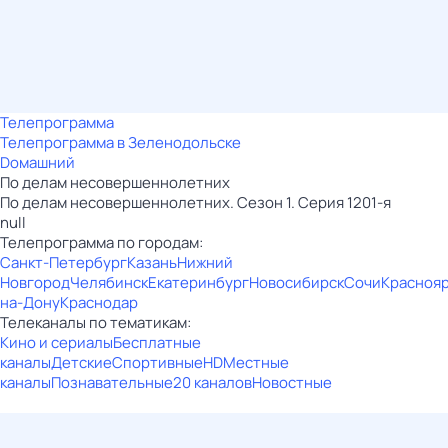
Телепрограмма
Телепрограмма в Зеленодольске
Dомашний
По делам несовершеннолетних
По делам несовершеннолетних. Сезон 1. Серия 1201-я
null
Телепрограмма по городам:
Санкт-Петербург
Казань
Нижний
Новгород
Челябинск
Екатеринбург
Новосибирск
Сочи
Красноя
на-Дону
Краснодар
Телеканалы по тематикам:
Кино и сериалы
Бесплатные
каналы
Детские
Спортивные
HD
Местные
каналы
Познавательные
20 каналов
Новостные