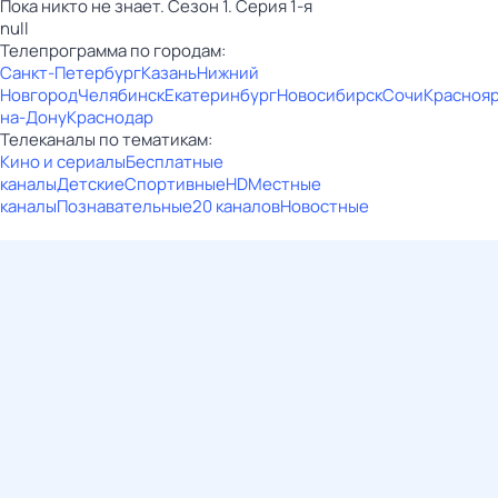
Пока никто не знает. Сезон 1. Серия 1-я
null
Телепрограмма по городам:
Санкт-Петербург
Казань
Нижний
Новгород
Челябинск
Екатеринбург
Новосибирск
Сочи
Красноя
на-Дону
Краснодар
Телеканалы по тематикам:
Кино и сериалы
Бесплатные
каналы
Детские
Спортивные
HD
Местные
каналы
Познавательные
20 каналов
Новостные