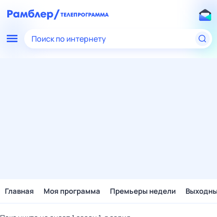
Поиск по интернету
Главная
Моя программа
Премьеры недели
Выходн