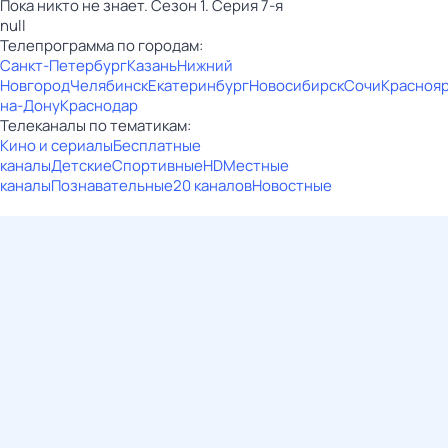
Пока никто не знает. Сезон 1. Серия 7-я
null
Телепрограмма по городам:
Санкт-Петербург
Казань
Нижний
Новгород
Челябинск
Екатеринбург
Новосибирск
Сочи
Красноя
на-Дону
Краснодар
Телеканалы по тематикам:
Кино и сериалы
Бесплатные
каналы
Детские
Спортивные
HD
Местные
каналы
Познавательные
20 каналов
Новостные