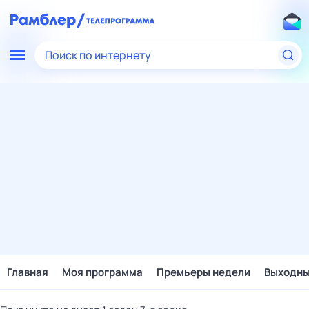
Поиск по интернету
Главная
Моя программа
Премьеры недели
Выходн