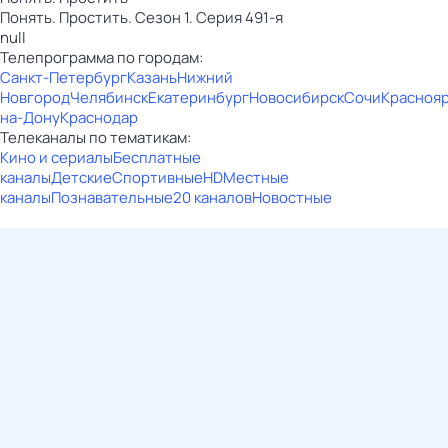
Понять. Простить. Сезон 1. Серия 491-я
null
Телепрограмма по городам:
Санкт-Петербург
Казань
Нижний
Новгород
Челябинск
Екатеринбург
Новосибирск
Сочи
Красноя
на-Дону
Краснодар
Телеканалы по тематикам:
Кино и сериалы
Бесплатные
каналы
Детские
Спортивные
HD
Местные
каналы
Познавательные
20 каналов
Новостные