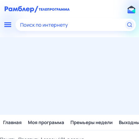
Поиск по интернету
Главная
Моя программа
Премьеры недели
Выходн