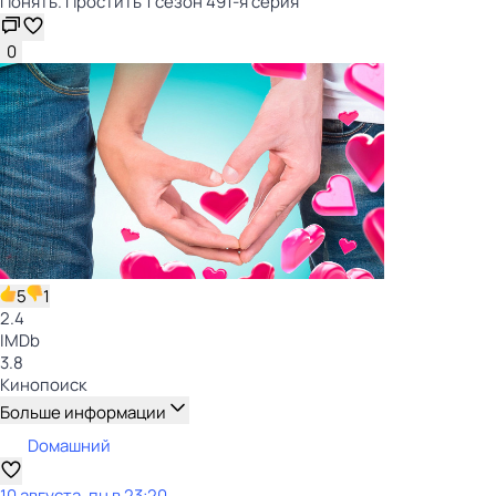
Понять. Простить 1 сезон 491-я серия
0
5
1
2.4
IMDb
3.8
Кинопоиск
Больше информации
Dомашний
10 августа, пн в 23:20