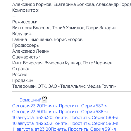
Александр Коржов,
Екатерина Волкова,
Александр Горд
Композитор:
—
Режиссеры:
Виктория Власова,
Толиб Хамидов,
Гарри Закарян
Ведущие:
Галина Тимошенко,
Борис Егоров
Продюссеры:
Александр Левин
Сценаристы:
Инга Боярская,
Вячеслав Кушнир,
Петр Черняев
Страна:
Россия
Продакшн:
Телероман,
ОТК,
ЗАО «ТелеАльянс Медиа Групп»
Dомашний
Сегодня
23:20
Понять. Простить
. Серия 587-я
Сегодня
23:50
Понять. Простить
. Серия 588-я
10 августа, пн
23:20
Понять. Простить
. Серия 589-я
10 августа, пн
23:52
Понять. Простить
. Серия 590-я
11 августа, вт
23:20
Понять. Простить
. Серия 591-я