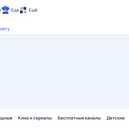
и
Еда
Ещё
Почта
рнету
ия и отдых
Поиск
Погода
ТВ-программа
и и тренды
 ситуации
 вместе
Помощь
одные
Кино и сериалы
Бесплатные каналы
Детские