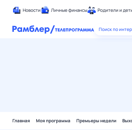
Новости
Личные финансы
Родители и дет
Здоровье
Поиск по инте
Развлечен
Дом и уют
Спорт
Карьера
Авто
Технологи
Жизненные
Сберегаем
Гороскопы
Главная
Моя программа
Премьеры недели
Вых