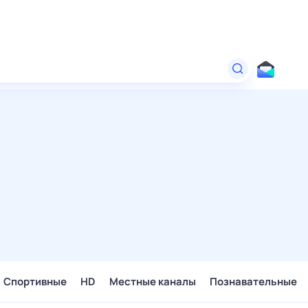
Спортивные
HD
Местные каналы
Познавательные