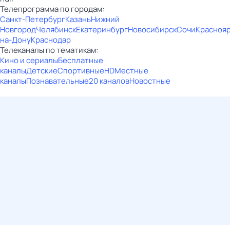
Телепрограмма по городам:
Санкт-Петербург
Казань
Нижний
Новгород
Челябинск
Екатеринбург
Новосибирск
Сочи
Красноя
на-Дону
Краснодар
Телеканалы по тематикам:
Кино и сериалы
Бесплатные
каналы
Детские
Спортивные
HD
Местные
каналы
Познавательные
20 каналов
Новостные