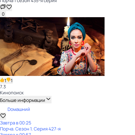
Порча 1 сезон 435-я серия
0
1
1
7.3
Кинопоиск
Больше информации
Dомашний
Завтра в 00:25
Порча
. Сезон 1
. Серия 427-я
Завтра в 00:57