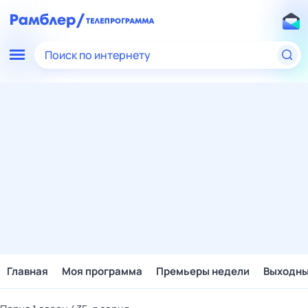
Поиск по интернету
Главная
Моя программа
Премьеры недели
Выходн