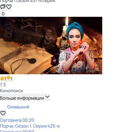
Порча 1 сезон 437-я серия
0
1
1
7.3
Кинопоиск
Больше информации
Dомашний
Сегодня в 00:20
Порча
. Сезон 1
. Серия 425-я
Сегодня в 00:50