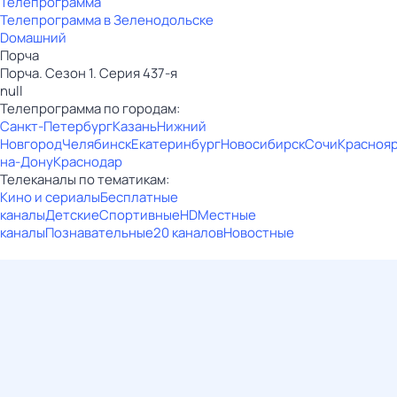
Телепрограмма
Телепрограмма в Зеленодольске
Dомашний
Порча
Порча. Сезон 1. Серия 437-я
null
Телепрограмма по городам:
Санкт-Петербург
Казань
Нижний
Новгород
Челябинск
Екатеринбург
Новосибирск
Сочи
Красноя
на-Дону
Краснодар
Телеканалы по тематикам:
Кино и сериалы
Бесплатные
каналы
Детские
Спортивные
HD
Местные
каналы
Познавательные
20 каналов
Новостные