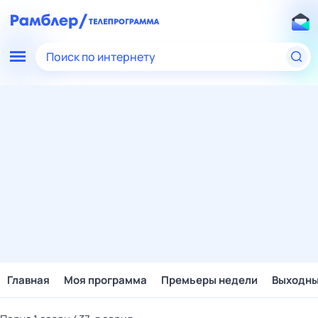
Поиск по интернету
Главная
Моя программа
Премьеры недели
Выходн