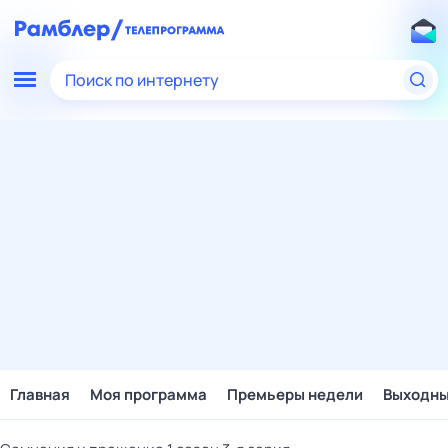
Поиск по интернету
Главная
Моя программа
Премьеры недели
Выходн