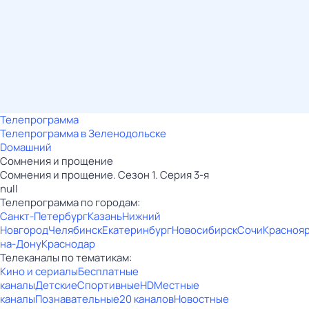
Телепрограмма
Телепрограмма в Зеленодольске
Dомашний
Сомнения и прощение
Сомнения и прощение. Сезон 1. Серия 3-я
null
Телепрограмма по городам:
Санкт-Петербург
Казань
Нижний
Новгород
Челябинск
Екатеринбург
Новосибирск
Сочи
Красноя
на-Дону
Краснодар
Телеканалы по тематикам:
Кино и сериалы
Бесплатные
каналы
Детские
Спортивные
HD
Местные
каналы
Познавательные
20 каналов
Новостные