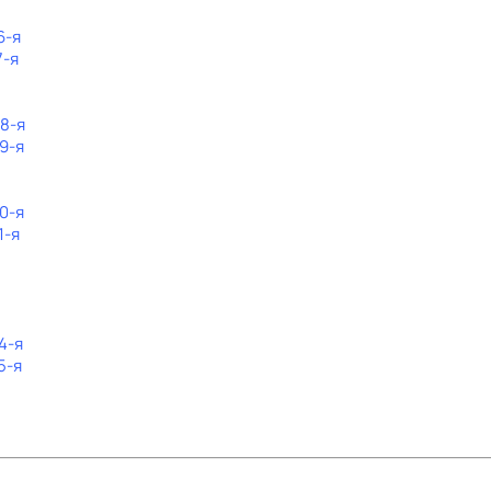
6-я
7-я
38-я
9-я
0-я
1-я
4-я
5-я