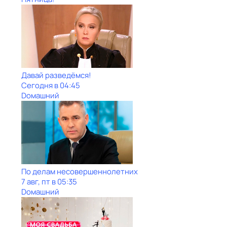
Давай рaзвeдёмся!
Сегодня в 04:45
Dомашний
По делам несовершеннолетних
7 авг, пт в 05:35
Dомашний