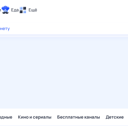
и
Еда
Ещё
Почта
рнету
ия и отдых
Поиск
Погода
ТВ-программа
и и тренды
 ситуации
 вместе
Помощь
одные
Кино и сериалы
Бесплатные каналы
Детские