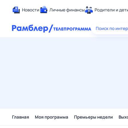
Новости
Личные финансы
Родители и дет
Здоровье
Поиск по инте
Развлечен
Дом и уют
Спорт
Карьера
Авто
Технологи
Жизненные
Сберегаем
Гороскопы
Главная
Моя программа
Премьеры недели
Вых