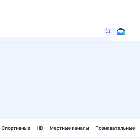
Спортивные
HD
Местные каналы
Познавательные