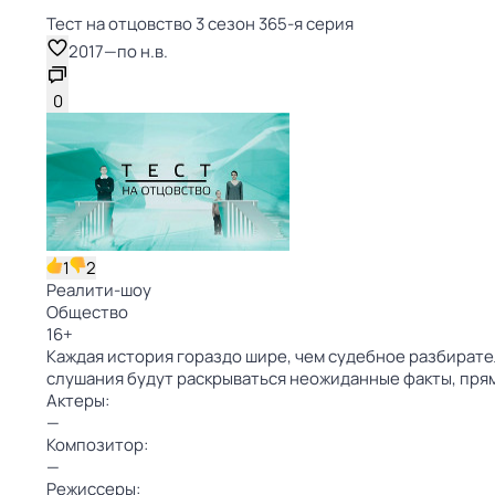
Тест на отцовство 3 сезон 365-я серия
2017
—
по н.в.
0
1
2
Реалити-шоу
Общество
16
+
Каждая история гораздо шире, чем судебное разбирате
слушания будут раскрываться неожиданные факты, пр
Актеры:
—
Композитор:
—
Режиссеры: