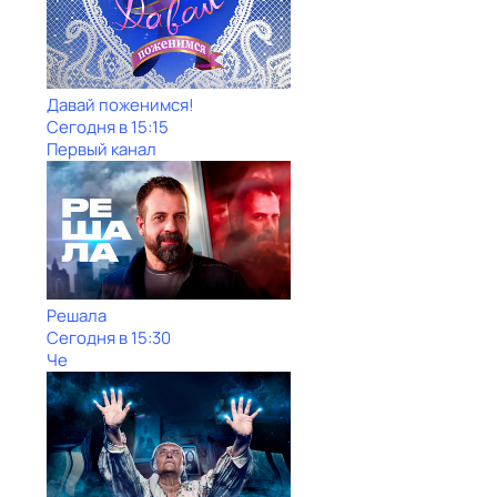
Давай поженимся!
Сегодня в 15:15
Первый канал
Решала
Сегодня в 15:30
Че