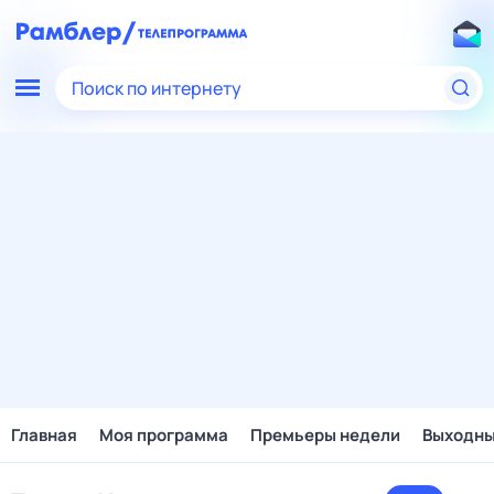
Поиск по интернету
Главная
Моя программа
Премьеры недели
Выходн