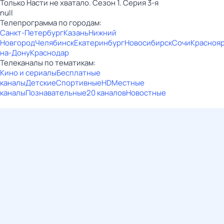
Только Насти не хватало. Сезон 1. Серия 3-я
null
Телепрограмма по городам:
Санкт-Петербург
Казань
Нижний
Новгород
Челябинск
Екатеринбург
Новосибирск
Сочи
Красноя
на-Дону
Краснодар
Телеканалы по тематикам:
Кино и сериалы
Бесплатные
каналы
Детские
Спортивные
HD
Местные
каналы
Познавательные
20 каналов
Новостные