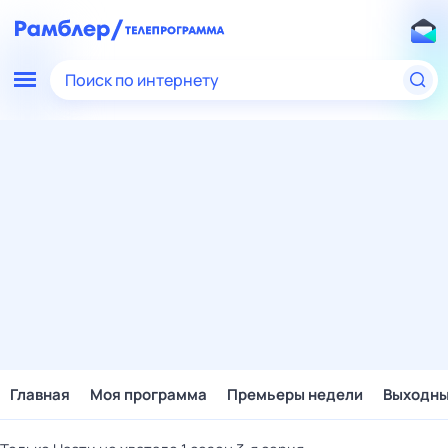
Поиск по интернету
Главная
Моя программа
Премьеры недели
Выходн