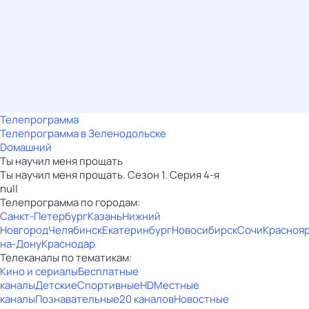
Телепрограмма
Телепрограмма в Зеленодольске
Dомашний
Ты научил меня прощать
Ты научил меня прощать. Сезон 1. Серия 4-я
null
Телепрограмма по городам:
Санкт-Петербург
Казань
Нижний
Новгород
Челябинск
Екатеринбург
Новосибирск
Сочи
Красноя
на-Дону
Краснодар
Телеканалы по тематикам:
Кино и сериалы
Бесплатные
каналы
Детские
Спортивные
HD
Местные
каналы
Познавательные
20 каналов
Новостные