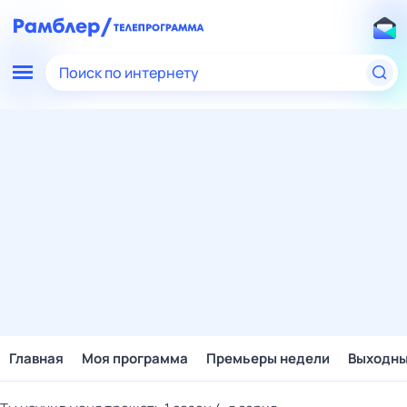
Поиск по интернету
Главная
Моя программа
Премьеры недели
Выходн