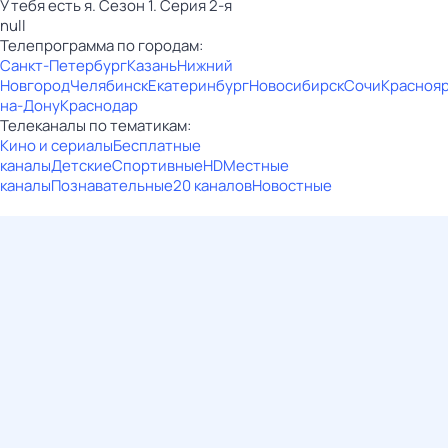
У тебя есть я. Сезон 1. Серия 2-я
null
Телепрограмма по городам:
Санкт-Петербург
Казань
Нижний
Новгород
Челябинск
Екатеринбург
Новосибирск
Сочи
Красноя
на-Дону
Краснодар
Телеканалы по тематикам:
Кино и сериалы
Бесплатные
каналы
Детские
Спортивные
HD
Местные
каналы
Познавательные
20 каналов
Новостные