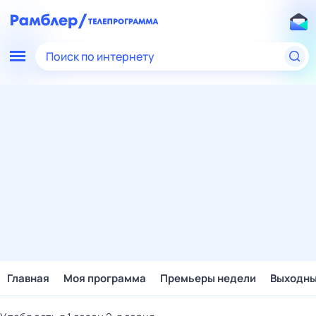
Поиск по интернету
Главная
Моя программа
Премьеры недели
Выходн