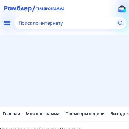
Поиск по интернету
Главная
Моя программа
Премьеры недели
Выходн