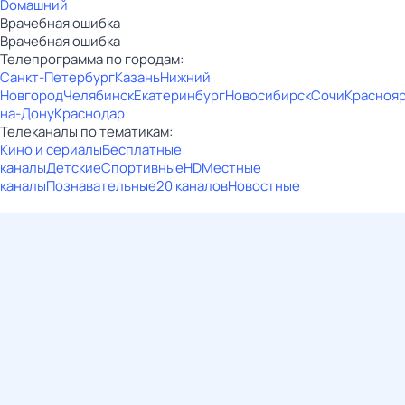
Dомашний
Врачебная ошибка
Врачебная ошибка
Телепрограмма по городам:
Санкт-Петербург
Казань
Нижний
Новгород
Челябинск
Екатеринбург
Новосибирск
Сочи
Красноя
на-Дону
Краснодар
Телеканалы по тематикам:
Кино и сериалы
Бесплатные
каналы
Детские
Спортивные
HD
Местные
каналы
Познавательные
20 каналов
Новостные