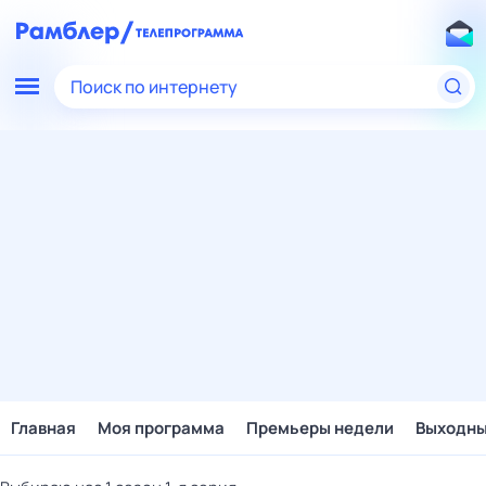
Поиск по интернету
Главная
Моя программа
Премьеры недели
Выходн