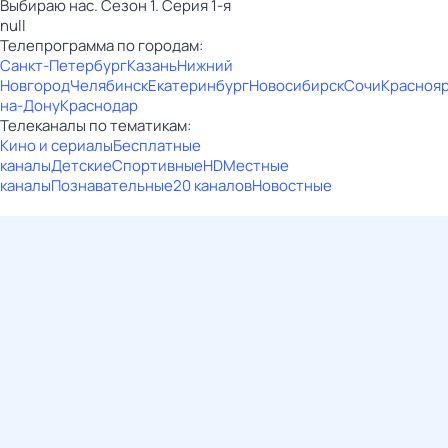
Выбираю нас. Сезон 1. Серия 1-я
null
Телепрограмма по городам:
Санкт-Петербург
Казань
Нижний
Новгород
Челябинск
Екатеринбург
Новосибирск
Сочи
Красноя
на-Дону
Краснодар
Телеканалы по тематикам:
Кино и сериалы
Бесплатные
каналы
Детские
Спортивные
HD
Местные
каналы
Познавательные
20 каналов
Новостные