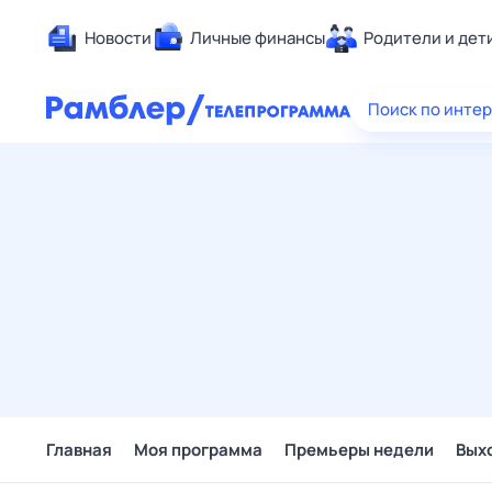
Новости
Личные финансы
Родители и дет
Здоровье
Поиск по инте
Развлечен
Дом и уют
Спорт
Карьера
Авто
Технологи
Жизненные
Сберегаем
Гороскопы
Главная
Моя программа
Премьеры недели
Вых