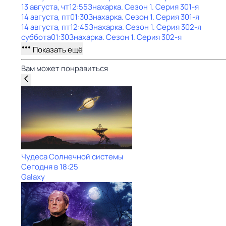
13 августа, чт
12:55
Знaхaрка
. Сезон 1
. Серия 301-я
14 августа, пт
01:30
Знaхaрка
. Сезон 1
. Серия 301-я
14 августа, пт
12:45
Знaхaрка
. Сезон 1
. Серия 302-я
суббота
01:30
Знaхaрка
. Сезон 1
. Серия 302-я
Показать ещё
Вам может понравиться
Чудеса Солнечной системы
Сегодня в 18:25
Galaxy