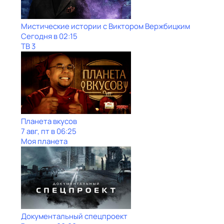
Мистические истории с Виктoром Bержбицким
Сегодня в 02:15
ТВ 3
Планета вкусов
7 авг, пт в 06:25
Моя планета
Документальный спецпроект