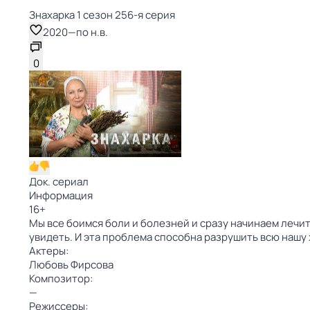
Знaхaрка 1 сезон 256-я серия
2020
—
по н.в.
0
Док. сериал
Информация
16
+
Мы все боимся боли и болезней и сразу начинаем лечит
увидеть. И эта проблема способна разрушить всю нашу
Актеры:
Любовь Фирсова
Композитор:
—
Режиссеры: