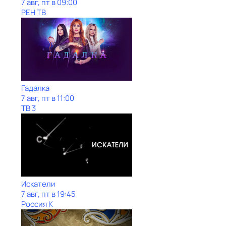
7 авг, пт в 09:00
РЕН ТВ
Гадалка
7 авг, пт в 11:00
ТВ 3
Искатели
7 авг, пт в 19:45
Россия К