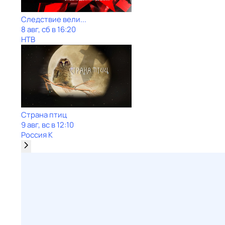
Следствие вели...
8 авг, сб в 16:20
НТВ
Страна птиц
9 авг, вс в 12:10
Россия К