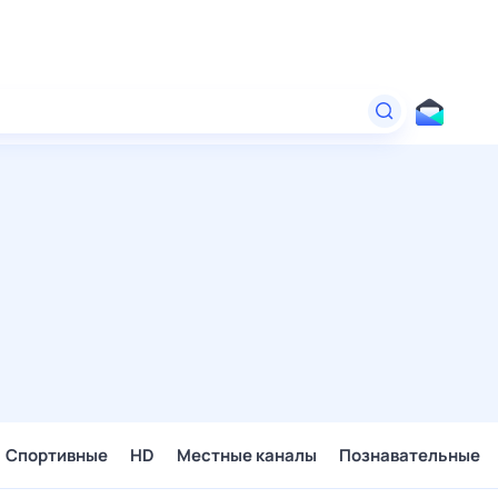
Спортивные
HD
Местные каналы
Познавательные