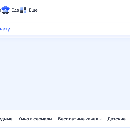
и
Еда
Ещё
Почта
рнету
ия и отдых
Поиск
Погода
ТВ-программа
и и тренды
 ситуации
 вместе
Помощь
одные
Кино и сериалы
Бесплатные каналы
Детские