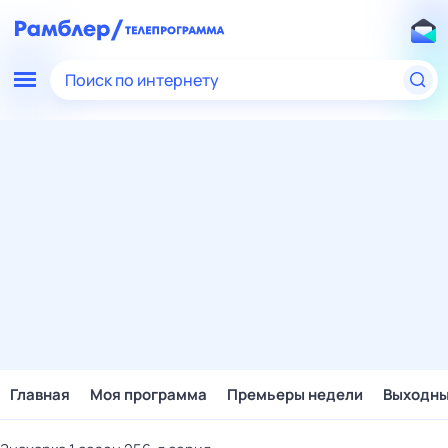
Поиск по интернету
Главная
Моя программа
Премьеры недели
Выходн