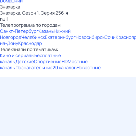
Dомашний
Знaхaрка
Знaхaрка. Сезон 1. Серия 256-я
null
Телепрограмма по городам:
Санкт-Петербург
Казань
Нижний
Новгород
Челябинск
Екатеринбург
Новосибирск
Сочи
Красноя
на-Дону
Краснодар
Телеканалы по тематикам:
Кино и сериалы
Бесплатные
каналы
Детские
Спортивные
HD
Местные
каналы
Познавательные
20 каналов
Новостные