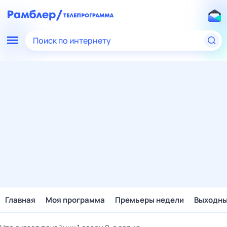
Поиск по интернету
Главная
Моя программа
Премьеры недели
Выходн