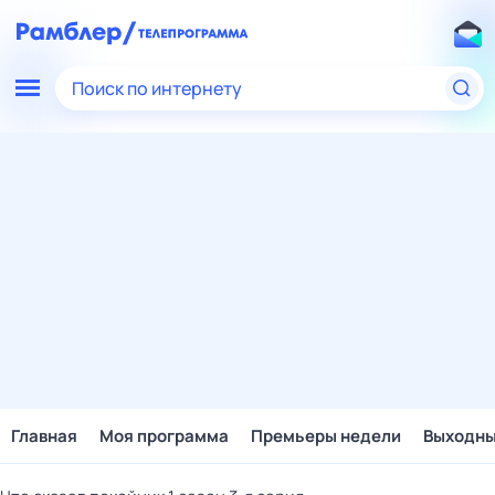
Поиск по интернету
Главная
Моя программа
Премьеры недели
Выходн