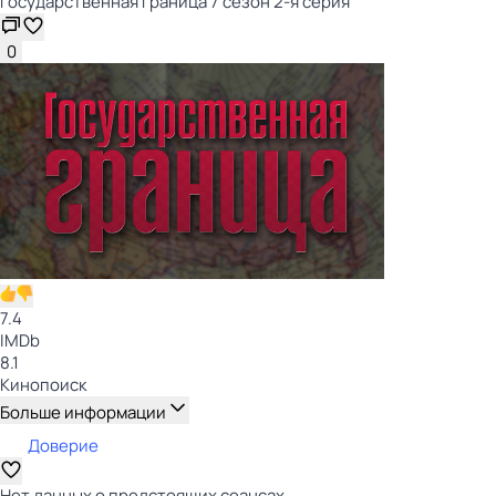
Государственная граница 7 сезон 2-я серия
0
7.4
IMDb
8.1
Кинопоиск
Больше информации
Доверие
Нет данных о предстоящих сеансах