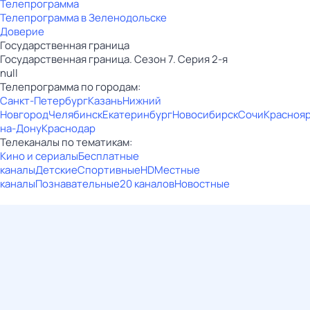
Телепрограмма
Телепрограмма в Зеленодольске
Доверие
Государственная граница
Государственная граница. Сезон 7. Серия 2-я
null
Телепрограмма по городам:
Санкт-Петербург
Казань
Нижний
Новгород
Челябинск
Екатеринбург
Новосибирск
Сочи
Красноя
на-Дону
Краснодар
Телеканалы по тематикам:
Кино и сериалы
Бесплатные
каналы
Детские
Спортивные
HD
Местные
каналы
Познавательные
20 каналов
Новостные