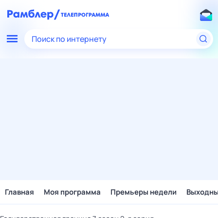
Поиск по интернету
Главная
Моя программа
Премьеры недели
Выходн