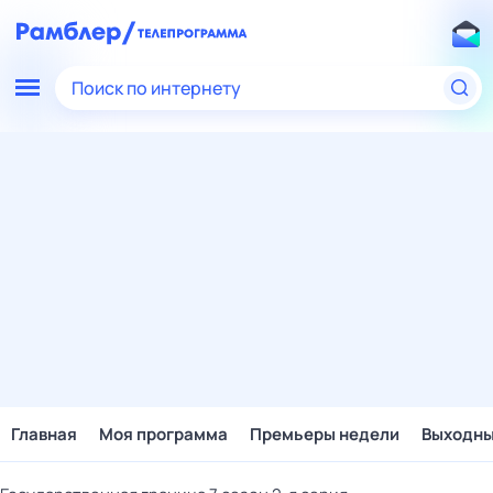
Поиск по интернету
Главная
Моя программа
Премьеры недели
Выходн