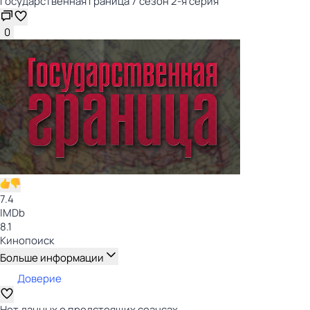
Государственная граница 7 сезон 2-я серия
0
7.4
IMDb
8.1
Кинопоиск
Больше информации
Доверие
Нет данных о предстоящих сеансах