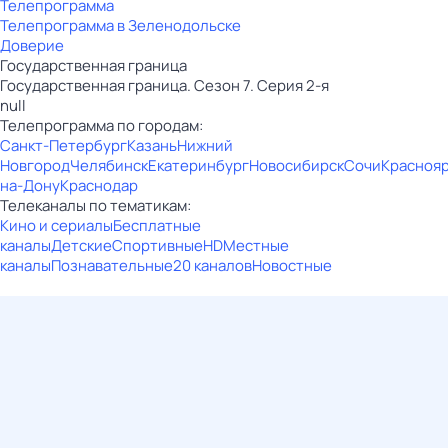
Телепрограмма
Телепрограмма в Зеленодольске
Доверие
Государственная граница
Государственная граница. Сезон 7. Серия 2-я
null
Телепрограмма по городам:
Санкт-Петербург
Казань
Нижний
Новгород
Челябинск
Екатеринбург
Новосибирск
Сочи
Красноя
на-Дону
Краснодар
Телеканалы по тематикам:
Кино и сериалы
Бесплатные
каналы
Детские
Спортивные
HD
Местные
каналы
Познавательные
20 каналов
Новостные