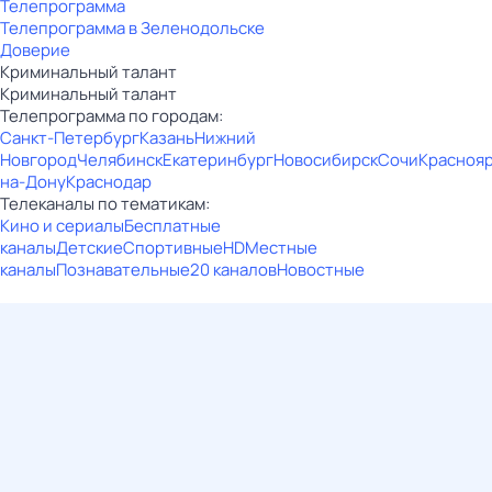
Телепрограмма
Телепрограмма в Зеленодольске
Доверие
Криминальный талант
Криминальный талант
Телепрограмма по городам:
Санкт-Петербург
Казань
Нижний
Новгород
Челябинск
Екатеринбург
Новосибирск
Сочи
Красноя
на-Дону
Краснодар
Телеканалы по тематикам:
Кино и сериалы
Бесплатные
каналы
Детские
Спортивные
HD
Местные
каналы
Познавательные
20 каналов
Новостные