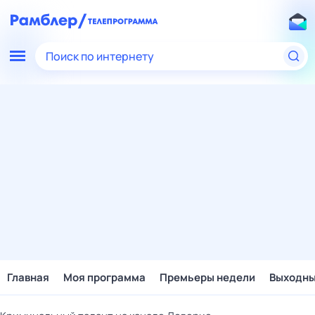
Поиск по интернету
Главная
Моя программа
Премьеры недели
Выходн