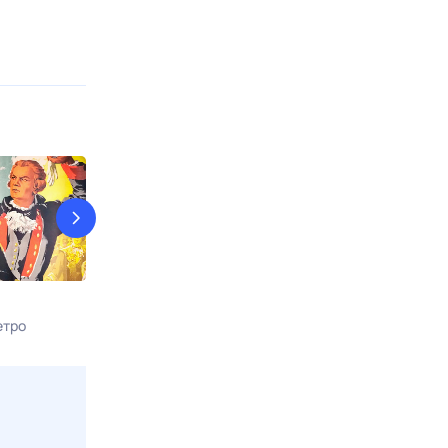
КостяНика. Время лета
9 рота
етро
9 авг, вс в 02:05
9 авг, вс в 17:0
Viju TV1000 русское