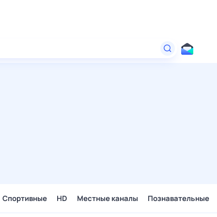
Спортивные
HD
Местные каналы
Познавательные