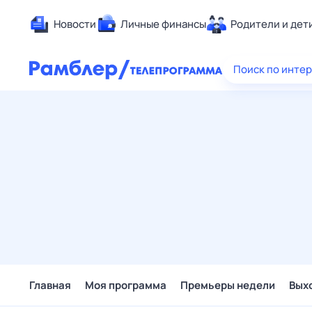
Новости
Личные финансы
Родители и дет
Здоровье
Поиск по инте
Развлечен
Дом и уют
Спорт
Карьера
Авто
Технологи
Жизненные
Сберегаем
Гороскопы
Главная
Моя программа
Премьеры недели
Вых