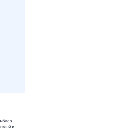
амблер
телей и