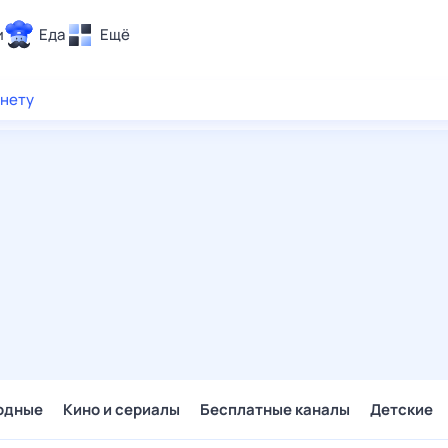
и
Еда
Ещё
Почта
рнету
ия и отдых
Поиск
Погода
ТВ-программа
и и тренды
 ситуации
 вместе
Помощь
одные
Кино и сериалы
Бесплатные каналы
Детские