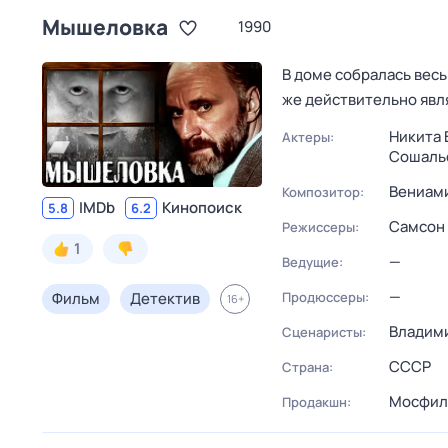
Мышеловка
1990
В доме собралась весь
же действительно явл
Никита 
Актеры:
Сошаль
Вениам
Композитор:
IMDb
Кинопоиск
5.8
6.2
Самсон
Режиссеры:
1
—
Ведущие:
—
Фильм
Детектив
Продюссеры:
16
+
Владими
Сценаристы:
СССР
Страна:
Мосфил
Продакшн: