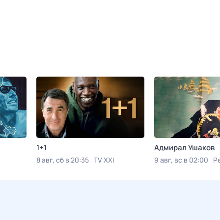
1+1
Адмирал Ушаков
8 авг, сб в 20:35
TV XXI
9 авг, вс в 02:00
Р