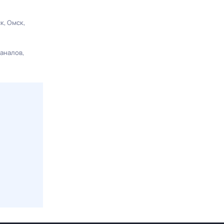
ск
Омск
каналов