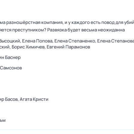
ма разношёрстная компания, и у каждого есть повод для убий
яется преступником? Развязка будет весьма неожиданна
Высоцкий,
Елена Попова,
Елена Степаненко,
Елена Степанов
ский,
Борис Химичев,
Евгений Парамонов
ин Баснер
 Самсонов
р Басов,
Агата Кристи
ьм