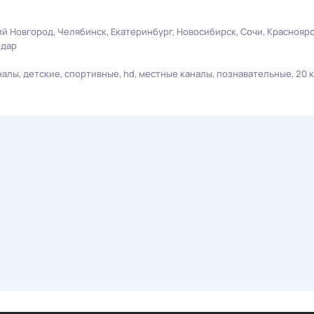
й Новгород
Челябинск
Екатеринбург
Новосибирск
Сочи
Краснояр
одар
налы
детские
спортивные
hd
местные каналы
познавательные
20 