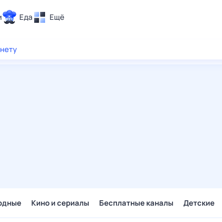
и
Еда
Ещё
Почта
рнету
ия и отдых
Поиск
Погода
ТВ-программа
и и тренды
 ситуации
 вместе
Помощь
одные
Кино и сериалы
Бесплатные каналы
Детские