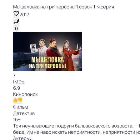
Мышеловка на три персоны 1 сезон 1-я серия
2017
0
7
IMDb
6.9
Кинопоиск
Фильм
Детектив
16
+
Три неунывающие подруги бальзаковского возраста. — К
беде. Им не надо искать неприятности, неприятности и
Актеры: