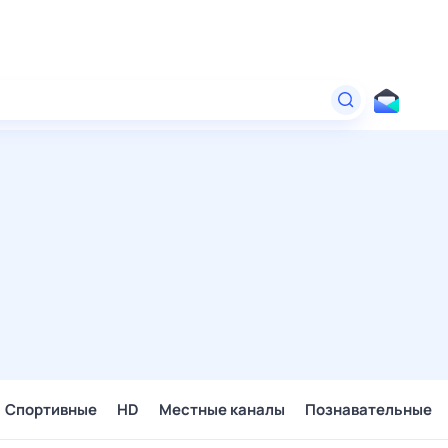
Спортивные
HD
Местные каналы
Познавательные