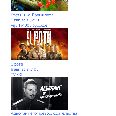
КостяНика. Время лета
9 авг, вс в 02:10
Viju TV1000 русское
9 рота
9 авг, вс в 17:05
TV XXI
Адъютант его превосходительства