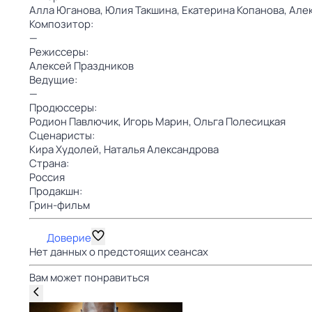
Алла Юганова,
Юлия Такшина,
Екатерина Копанова,
Але
Композитор:
—
Режиссеры:
Алексей Праздников
Ведущие:
—
Продюссеры:
Родион Павлючик,
Игорь Марин,
Ольга Полесицкая
Сценаристы:
Кира Худолей,
Наталья Александрова
Страна:
Россия
Продакшн:
Грин-фильм
Доверие
Нет данных о предстоящих сеансах
Вам может понравиться