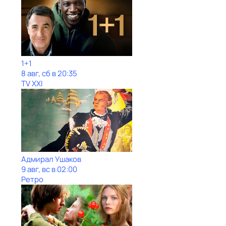
1+1
8 авг, сб в 20:35
TV XXI
Адмирал Ушаков
9 авг, вс в 02:00
Ретро