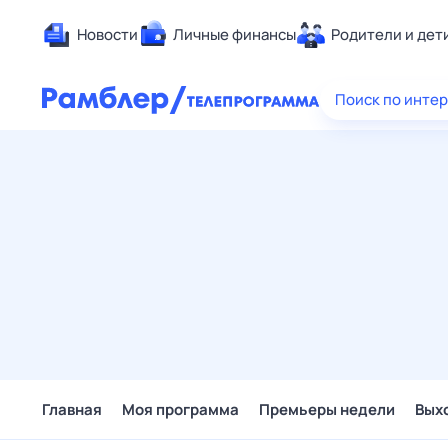
Новости
Личные финансы
Родители и дет
Здоровье
Поиск по инте
Развлечен
Дом и уют
Спорт
Карьера
Авто
Технологи
Жизненные
Сберегаем
Гороскопы
Главная
Моя программа
Премьеры недели
Вых