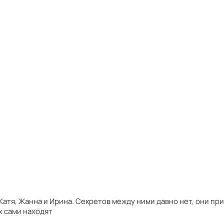
атя, Жанна и Ирина. Секретов между ними давно нет, они при
х сами находят