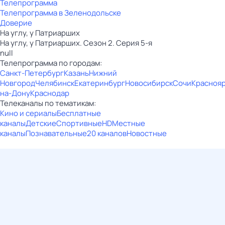
Телепрограмма
Телепрограмма в Зеленодольске
Доверие
На углу, у Патриарших
На углу, у Патриарших. Сезон 2. Серия 5-я
null
Телепрограмма по городам:
Санкт-Петербург
Казань
Нижний
Новгород
Челябинск
Екатеринбург
Новосибирск
Сочи
Красноя
на-Дону
Краснодар
Телеканалы по тематикам:
Кино и сериалы
Бесплатные
каналы
Детские
Спортивные
HD
Местные
каналы
Познавательные
20 каналов
Новостные