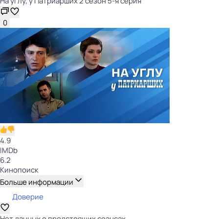
На углу, у Патриарших 2 сезон 5-я серия
0
4.9
IMDb
6.2
Кинопоиск
Больше информации
Доверие
Нет данных о предстоящих сеансах