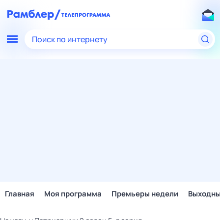
Поиск по интернету
Главная
Моя программа
Премьеры недели
Выходн