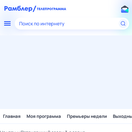
Поиск по интернету
Главная
Моя программа
Премьеры недели
Выходн