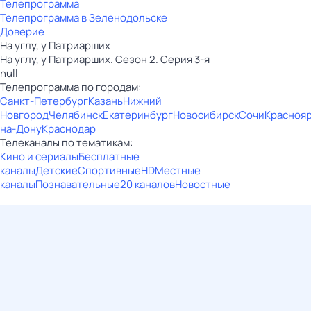
Телепрограмма
Телепрограмма в Зеленодольске
Доверие
На углу, у Патриарших
На углу, у Патриарших. Сезон 2. Серия 3-я
null
Телепрограмма по городам:
Санкт-Петербург
Казань
Нижний
Новгород
Челябинск
Екатеринбург
Новосибирск
Сочи
Красноя
на-Дону
Краснодар
Телеканалы по тематикам:
Кино и сериалы
Бесплатные
каналы
Детские
Спортивные
HD
Местные
каналы
Познавательные
20 каналов
Новостные