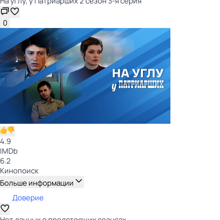
На углу, у Патриарших 2 сезон 3-я серия
0
4.9
IMDb
6.2
Кинопоиск
Больше информации
Доверие
Нет данных о предстоящих сеансах