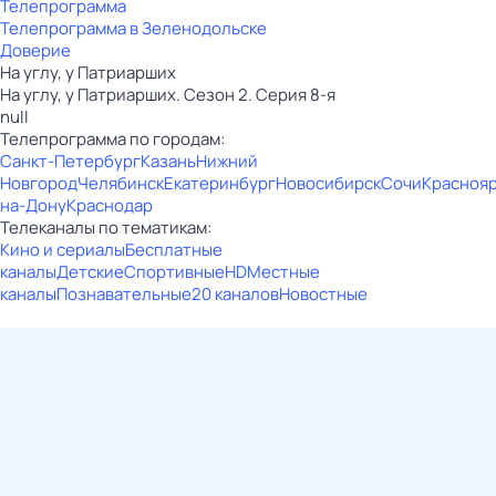
Телепрограмма
Телепрограмма в Зеленодольске
Доверие
На углу, у Патриарших
На углу, у Патриарших. Сезон 2. Серия 8-я
null
Телепрограмма по городам:
Санкт-Петербург
Казань
Нижний
Новгород
Челябинск
Екатеринбург
Новосибирск
Сочи
Красноя
на-Дону
Краснодар
Телеканалы по тематикам:
Кино и сериалы
Бесплатные
каналы
Детские
Спортивные
HD
Местные
каналы
Познавательные
20 каналов
Новостные