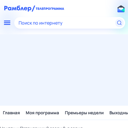
Поиск по интернету
Главная
Моя программа
Премьеры недели
Выходн