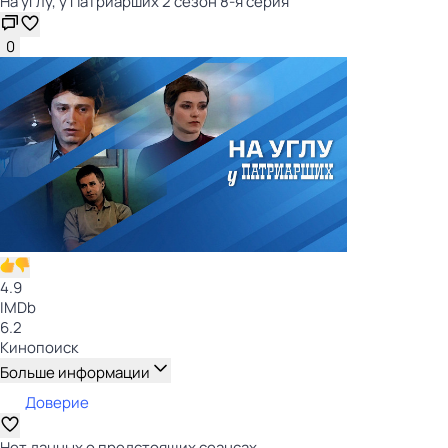
На углу, у Патриарших 2 сезон 8-я серия
0
4.9
IMDb
6.2
Кинопоиск
Больше информации
Доверие
Нет данных о предстоящих сеансах