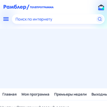
Поиск по интернету
Главная
Моя программа
Премьеры недели
Выходн