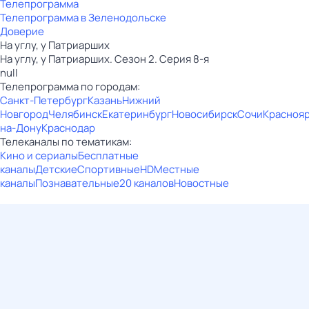
Телепрограмма
Телепрограмма в Зеленодольске
Доверие
На углу, у Патриарших
На углу, у Патриарших. Сезон 2. Серия 8-я
null
Телепрограмма по городам:
Санкт-Петербург
Казань
Нижний
Новгород
Челябинск
Екатеринбург
Новосибирск
Сочи
Красноя
на-Дону
Краснодар
Телеканалы по тематикам:
Кино и сериалы
Бесплатные
каналы
Детские
Спортивные
HD
Местные
каналы
Познавательные
20 каналов
Новостные