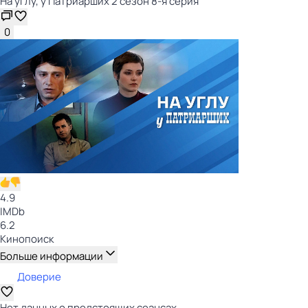
На углу, у Патриарших 2 сезон 8-я серия
0
4.9
IMDb
6.2
Кинопоиск
Больше информации
Доверие
Нет данных о предстоящих сеансах