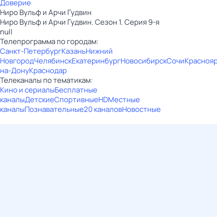
Доверие
Ниро Вульф и Арчи Гудвин
Ниро Вульф и Арчи Гудвин. Сезон 1. Серия 9-я
null
Телепрограмма по городам:
Санкт-Петербург
Казань
Нижний
Новгород
Челябинск
Екатеринбург
Новосибирск
Сочи
Красноя
на-Дону
Краснодар
Телеканалы по тематикам:
Кино и сериалы
Бесплатные
каналы
Детские
Спортивные
HD
Местные
каналы
Познавательные
20 каналов
Новостные