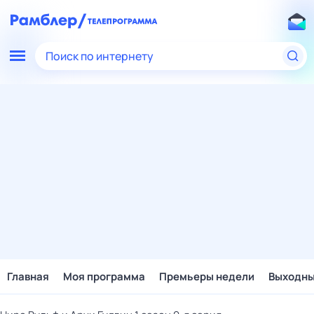
Поиск по интернету
Главная
Моя программа
Премьеры недели
Выходн