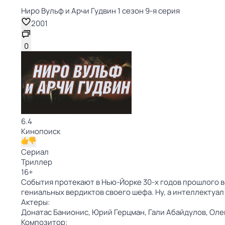
Ниро Вульф и Арчи Гудвин 1 сезон 9-я серия
2001
0
6.4
Кинопоиск
Сериал
Триллер
16
+
События протекают в Нью-Йорке 30-х годов прошлого в
гениальных вердиктов своего шефа. Ну, а интеллектуа
Актеры:
Донатас Банионис,
Юрий Герцман,
Гали Абайдулов,
Оле
Композитор: