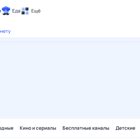
и
Еда
Ещё
Почта
рнету
ия и отдых
Поиск
Погода
ТВ-программа
и и тренды
 ситуации
 вместе
Помощь
одные
Кино и сериалы
Бесплатные каналы
Детские