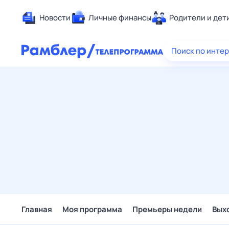
Новости
Личные финансы
Родители и дет
Здоровье
Поиск по инте
Развлечен
Дом и уют
Спорт
Карьера
Авто
Технологи
Жизненные
Сберегаем
Гороскопы
Главная
Моя программа
Премьеры недели
Вых