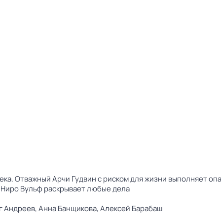
ека. Отважный Арчи Гудвин с риском для жизни выполняет оп
л Ниро Вульф раскрывает любые дела
г Андреев,
Анна Банщикова,
Алексей Барабаш