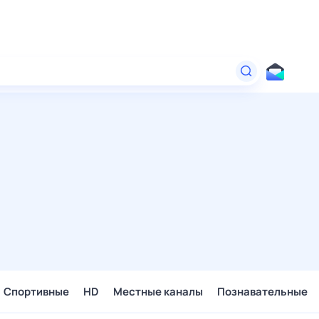
Спортивные
HD
Местные каналы
Познавательные