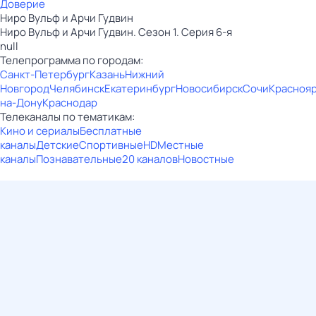
Доверие
Ниро Вульф и Арчи Гудвин
Ниро Вульф и Арчи Гудвин. Сезон 1. Серия 6-я
null
Телепрограмма по городам:
Санкт-Петербург
Казань
Нижний
Новгород
Челябинск
Екатеринбург
Новосибирск
Сочи
Красноя
на-Дону
Краснодар
Телеканалы по тематикам:
Кино и сериалы
Бесплатные
каналы
Детские
Спортивные
HD
Местные
каналы
Познавательные
20 каналов
Новостные