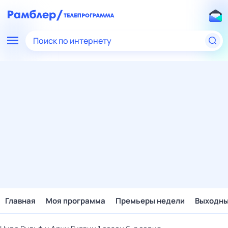
Поиск по интернету
Главная
Моя программа
Премьеры недели
Выходн