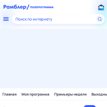
Поиск по интернету
Главная
Моя программа
Премьеры недели
Выходн