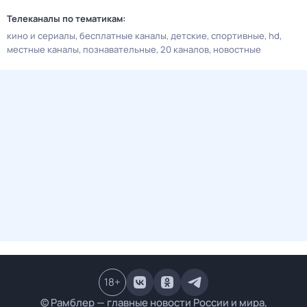
Телеканалы по тематикам:
кино и сериалы
бесплатные каналы
детские
спортивные
hd
местные каналы
познавательные
20 каналов
новостные
18
+
© Рамблер — главные новости России и мира,