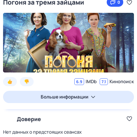
Погоня за тремя зайцами
0
IMDb
Кинопоиск
6.9
7.1
Больше информации
Доверие
Нет данных о предстоящих сеансах