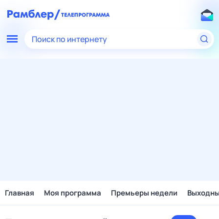
Поиск по интернету
Главная
Моя программа
Премьеры недели
Выходн