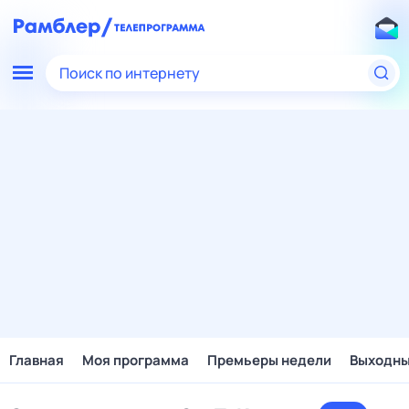
Поиск по интернету
Главная
Моя программа
Премьеры недели
Выходн