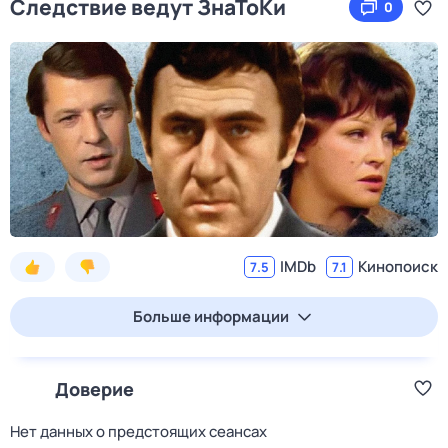
Следствие ведут ЗнаТоКи
0
IMDb
Кинопоиск
7.5
7.1
Больше информации
Доверие
Нет данных о предстоящих сеансах