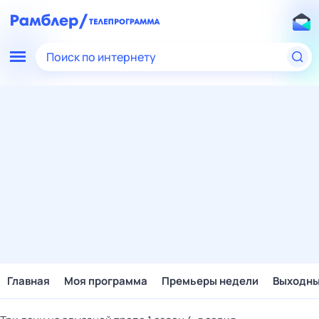
Поиск по интернету
Главная
Моя программа
Премьеры недели
Выходн