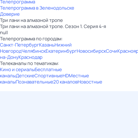
Телепрограмма
Телепрограмма в Зеленодольске
Доверие
Три лани на алмазной тропе
Три лани на алмазной тропе. Сезон 1. Серия 4-я
null
Телепрограмма по городам:
Санкт-Петербург
Казань
Нижний
Новгород
Челябинск
Екатеринбург
Новосибирск
Сочи
Красноя
на-Дону
Краснодар
Телеканалы по тематикам:
Кино и сериалы
Бесплатные
каналы
Детские
Спортивные
HD
Местные
каналы
Познавательные
20 каналов
Новостные