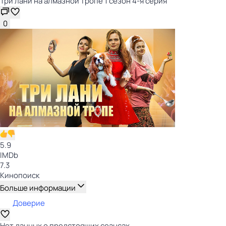
Три лани на алмазной тропе 1 сезон 4-я серия
0
5.9
IMDb
7.3
Кинопоиск
Больше информации
Доверие
Нет данных о предстоящих сеансах